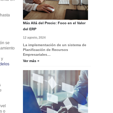
 hasta
Más Allá del Precio: Foco en el Valor
del ERP
12 agosto, 2024
ión se
La implementación de un sistema de
samiento
Planificación de Recursos
Empresariales…
 y
Ver más »
delos
s
e
ivel
s o