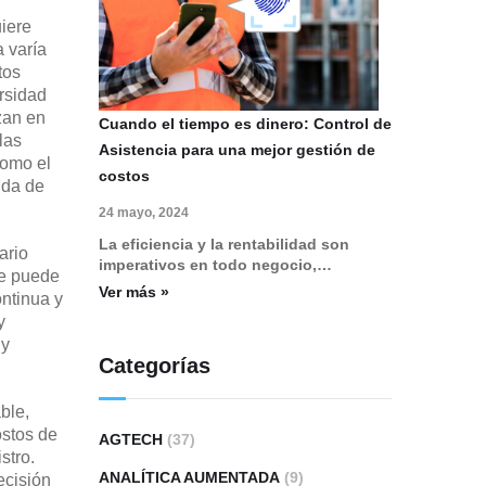
iere
 varía
tos
rsidad
zan en
Cuando el tiempo es dinero: Control de
las
Asistencia para una mejor gestión de
como el
costos
uda de
24 mayo, 2024
La eficiencia y la rentabilidad son
ario
imperativos en todo negocio,…
se puede
Ver más »
ntinua y
y
 y
Categorías
ble,
ostos de
AGTECH
(37)
stro.
ANALÍTICA AUMENTADA
(9)
ecisión