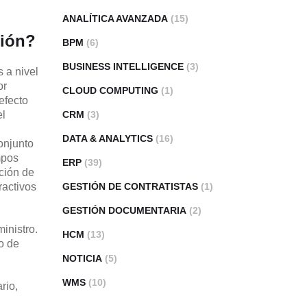
ANALÍTICA AVANZADA
(15)
sión?
BPM
(6)
BUSINESS INTELLIGENCE
(3)
 a nivel
or
CLOUD COMPUTING
(1)
efecto
CRM
(3)
el
DATA & ANALYTICS
(16)
conjunto
mpos
ERP
(39)
ción de
GESTIÓN DE CONTRATISTAS
(1)
ractivos
GESTIÓN DOCUMENTARIA
(2)
inistro.
HCM
(13)
o de
NOTICIA
(5)
WMS
(10)
rio,