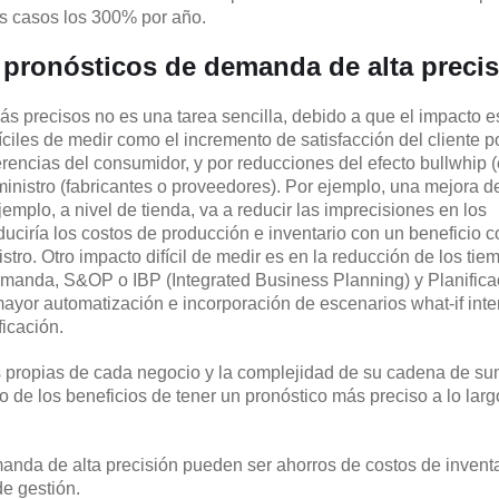
os casos los 300% por año.
 pronósticos de demanda de alta preci
s precisos no es una tarea sencilla, debido a que el impacto es
íciles de medir como el incremento de satisfacción del cliente p
erencias del consumidor, y por reducciones del efecto bullwhip (
ministro (fabricantes o proveedores). Por ejemplo, una mejora d
mplo, a nivel de tienda, va a reducir las imprecisiones en los
educiría los costos de producción e inventario con un beneficio 
stro. Otro impacto difícil de medir es en la reducción de los tie
demanda, S&OP o IBP (Integrated Business Planning) y Planifica
mayor automatización e incorporación de escenarios what-if inte
ficación.
s propias de cada negocio y la complejidad de su cadena de sum
 de los beneficios de tener un pronóstico más preciso a lo larg
anda de alta precisión pueden ser ahorros de costos de inventa
de gestión.