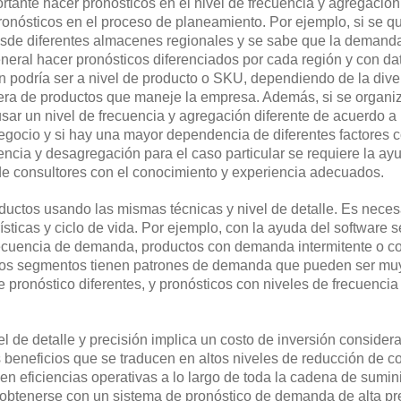
rtante hacer pronósticos en el nivel de frecuencia y agregación
nósticos en el proceso de planeamiento. Por ejemplo, si se qu
desde diferentes almacenes regionales y se sabe que la demanda
ral hacer pronósticos diferenciados por cada región y con da
ón podría ser a nivel de producto o SKU, dependiendo de la dive
tera de productos que maneje la empresa. Además, si se organi
ar un nivel de frecuencia y agregación diferente de acuerdo a 
egocio y si hay una mayor dependencia de diferentes factores 
encia y desagregación para el caso particular se requiere la ay
de consultores con el conocimiento y experiencia adecuados.
oductos usando las mismas técnicas y nivel de detalle. Es neces
sticas y ciclo de vida. Por ejemplo, con la ayuda del software 
recuencia de demanda, productos con demanda intermitente o co
stos segmentos tienen patrones de demanda que pueden ser mu
de pronóstico diferentes, y pronósticos con niveles de frecuencia
l de detalle y precisión implica un costo de inversión considera
 beneficios que se traducen en altos niveles de reducción de c
 en eficiencias operativas a lo largo de toda la cadena de sumini
 obtenerse con un sistema de pronóstico de demanda de alta pr