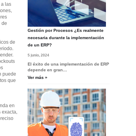
 a las
iones,
ores
o de
Gestión por Procesos ¿Es realmente
necesaria durante la implementación
icos de
de un ERP?
eriodo.
vender.
5 junio, 2024
tockouts
El éxito de una implementación de ERP
os
depende en gran…
ón puede
Ver más »
ctos que
enda en
 exacta,
preciso