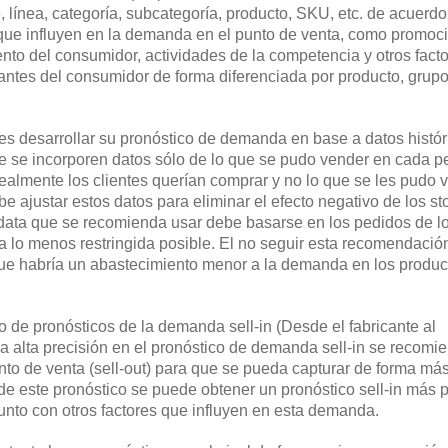
te, línea, categoría, subcategoría, producto, SKU, etc. de acuerdo
 que influyen en la demanda en el punto de venta, como promoc
ento del consumidor, actividades de la competencia y otros fact
iantes del consumidor de forma diferenciada por producto, grup
s desarrollar su pronóstico de demanda en base a datos histór
ue se incorporen datos sólo de lo que se pudo vender en cada p
almente los clientes querían comprar y no lo que se les pudo 
be ajustar estos datos para eliminar el efecto negativo de los s
 data que se recomienda usar debe basarse en los pedidos de l
ea lo menos restringida posible. El no seguir esta recomendaci
que habría un abastecimiento menor a la demanda en los produ
o de pronósticos de la demanda sell-in (Desde el fabricante al
una alta precisión en el pronóstico de demanda sell-in se recomi
nto de venta (sell-out) para que se pueda capturar de forma más
ir de este pronóstico se puede obtener un pronóstico sell-in más 
junto con otros factores que influyen en esta demanda.