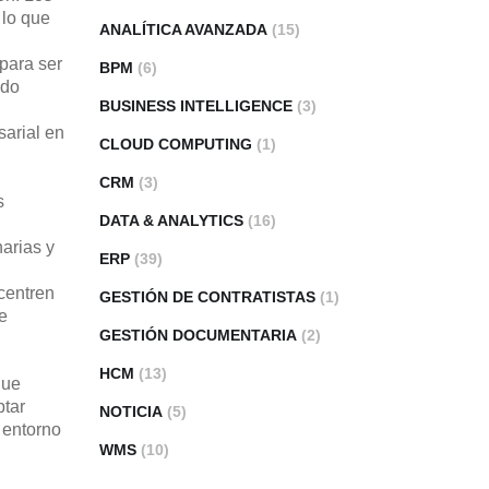
 lo que
ANALÍTICA AVANZADA
(15)
para ser
BPM
(6)
ado
BUSINESS INTELLIGENCE
(3)
sarial en
CLOUD COMPUTING
(1)
CRM
(3)
s
DATA & ANALYTICS
(16)
narias y
ERP
(39)
 centren
GESTIÓN DE CONTRATISTAS
(1)
e
GESTIÓN DOCUMENTARIA
(2)
HCM
(13)
que
ptar
NOTICIA
(5)
 entorno
WMS
(10)