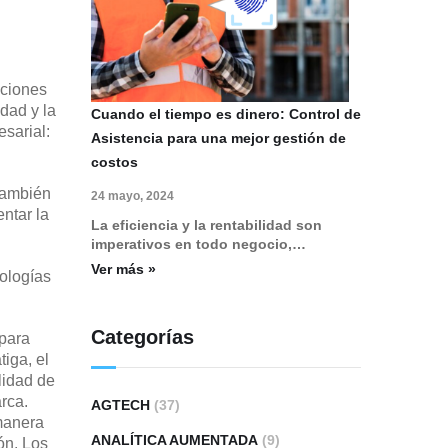
aciones
dad y la
Cuando el tiempo es dinero: Control de
sarial:
Asistencia para una mejor gestión de
costos
 también
24 mayo, 2024
ntar la
La eficiencia y la rentabilidad son
imperativos en todo negocio,…
Ver más »
ologías
Categorías
 para
tiga, el
lidad de
arca.
AGTECH
(37)
manera
ANALÍTICA AUMENTADA
(9)
ón. Los