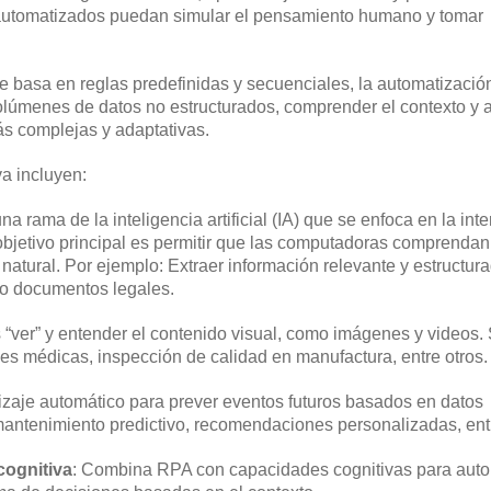
s automatizados puedan simular el pensamiento humano y tomar
se basa en reglas predefinidas y secuenciales, la automatizació
volúmenes de datos no estructurados, comprender el contexto y 
s complejas y adaptativas.
a incluyen:
una rama de la inteligencia artificial (IA) que se enfoca en la int
bjetivo principal es permitir que las computadoras comprendan
atural. Por ejemplo: Extraer información relevante y estructur
s o documentos legales.
s “ver” y entender el contenido visual, como imágenes y videos.
nes médicas, inspección de calidad en manufactura, entre otros.
izaje automático para prever eventos futuros basados en datos
mantenimiento predictivo, recomendaciones personalizadas, entr
cognitiva
: Combina RPA con capacidades cognitivas para auto