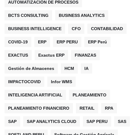
AUTOMATIZACIÓN DE PROCESOS
BCTS CONSULTING
BUSINESS ANALYTICS
BUSINESS INTELLIGENCE
CFO
CONTABILIDAD
COVID-19
ERP
ERP PERU
ERP Perú
EXACTUS
Exactus ERP
FINANZAS
Gestión de Almacenes
HCM
IA
IMPACTOCOVID
Infor WMS
INTELIGENCIA ARTIFICIAL
PLANEAMIENTO
PLANEAMIENTO FINANCIERO
RETAIL
RPA
SAP
SAP ANALYTICS CLOUD
SAP PERU
SAS
SOFTLAND PERU
Software de Gestión Agrícola