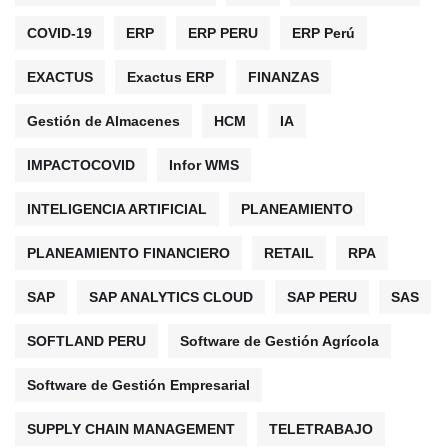
COVID-19
ERP
ERP PERU
ERP Perú
EXACTUS
Exactus ERP
FINANZAS
Gestión de Almacenes
HCM
IA
IMPACTOCOVID
Infor WMS
INTELIGENCIA ARTIFICIAL
PLANEAMIENTO
PLANEAMIENTO FINANCIERO
RETAIL
RPA
SAP
SAP ANALYTICS CLOUD
SAP PERU
SAS
SOFTLAND PERU
Software de Gestión Agrícola
Software de Gestión Empresarial
SUPPLY CHAIN MANAGEMENT
TELETRABAJO